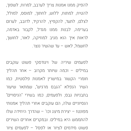
להפיק ממנו אמנות צריך לערבב, למרוח, לשפוך,
להטיח, למתוח, ללוש, לחתוך, למוסס, למולל,
לצלם, לתעד, להקפיץ, להרקיד, לדובב, לערום
בערימה, לבנות ממנו מגדל, לקבור באדמה,
לראות איך הוא מגיב למוזיקה, לאור, לחושך,
לחשמל, לאש – עד שהשיר נוצר.
לפעמים שיריה של ויגודסקי פשוט עוקבים
במילים – וכמה שיותר מקרוב – אחר תהליך
חומרי הקשור במישרין לאמנות פלסטית, כמו
השיר הנפלא "הגבס מרגיש", שמתאר שיעור
בתבניות גבס; ולפעמים, כמו בשירי "הניסויים"
הנסיוניים שלה, הם עוקבים אחרי תהליך אמנותי
מפונטז – יצירת מיצג וכו' – שהדרך היחידה שלו
להתממש היא במילים. ובמקרים אחרים השירים
פשוט מידמים לציור או לפסל – לפעמים ציור