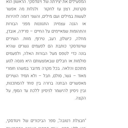
המפעילים את יצירתה של ויגודסקי. הראשון הוא
סקרנות, רצון עז לחקור ולגלות מה אפשר
לעשות במילים ועם מילים, והשני דומה לזהירות
או הגנה עצמית: התגוננות מפני הבורות
והתהומות שמאיימים על החיים – פרידה, אובדן,
מחלה, כישלון, רעב, טירוף, מוות. השירים
שויגודסקי כותבת הם לפעמים גשרים שהיא
בונה כדי לטפס מעל הבורות האלה, ולפעמים
סולמות או חבלים שבאמצעותם היא מנסה לנוע
מתוכם והלאה. בכל מקרה מדובר במשהו חומרי
מאוד – גשר, סולם, חבל – ולא תמיד השירים
מאפשרים הבחנה ברורה בין פחד להסתכנות,
ובין ניסיון להישמר לניסיון ללכת עד הסוף, על
הקצה.
"חבצלת רטובה", ספר הביכורים של ויגודסקי,