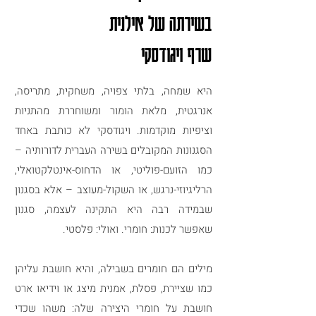
בשירתה של אילנית
שרף ויגודסקי
היא שמחה, בלתי צפויה, משחקית, מתריסה,
אנרגטית, מלאת הומור ומשוחררת מהתניות
וציפיות מוקדמות.
ויגודסקי לא כותבת באחד
הסגנונות המקובלים בשירה העברית
לדורותיה –
כמו הזועם-פוליטי, או הדחוס-אינטלקטואלי,
הרליגיוזי-נרגש, או השקול-מעוצב – אלא בסגנון
שבמידה רבה היא התקינה לעצמה, סגנון
שאפשר לכנות: חומרי. ואולי: פלסטי.
מילים הם חומרים בשבילה, והיא חושבת עליהן
כמו שציירת, פסלת, אמנית מיצג או וידיאו ארט
חושבת על חומרי היצירה שלה: משהו שכדי